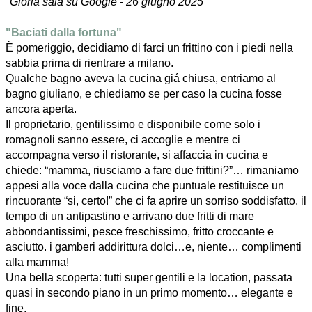
"Gloria sala su Google - 26 giugno 2025"
"Baciati dalla fortuna"
È pomeriggio, decidiamo di farci un frittino con i piedi nella
sabbia prima di rientrare a milano.
Qualche bagno aveva la cucina giá chiusa, entriamo al
bagno giuliano, e chiediamo se per caso la cucina fosse
ancora aperta.
Il proprietario, gentilissimo e disponibile come solo i
romagnoli sanno essere, ci accoglie e mentre ci
accompagna verso il ristorante, si affaccia in cucina e
chiede: “mamma, riusciamo a fare due frittini?”… rimaniamo
appesi alla voce dalla cucina che puntuale restituisce un
rincuorante “si, certo!” che ci fa aprire un sorriso soddisfatto. il
tempo di un antipastino e arrivano due fritti di mare
abbondantissimi, pesce freschissimo, fritto croccante e
asciutto. i gamberi addirittura dolci…e, niente… complimenti
alla mamma!
Una bella scoperta: tutti super gentili e la location, passata
quasi in secondo piano in un primo momento… elegante e
fine.