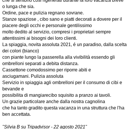
che si sentono cosi rigenerati durante la loro vacanza breve
o lunga che sia.
Ordine, pace e pulizia regnano sovrane.
Stanze spaziose , cibo sano e piatti decorati a dovere per il
piacere degli occhi e personale gentilissimo
molto dedito al servizio, compresi i proprietari sempre
attentissimi ai bisogni dei loro clienti.
La spiaggia, novita assoluta 2021, é un paradiso, dalla scelta
dei colori (bianco)
con piante lungo la passerella alla vivibilità essendo gli
ombrelloni separati a debita distanza.
Cassettone comodossimo per riporre abiti e
asciugamani.
Pulizia assoluta
Servizio in spiaggia agli ombrelloni per il consumo di cibi e
bevande e
possibilita di mangiarecibo squisito a pranzo ai tavoli.
Un grazie particolare anche dalla nostra cagnolina
che ha tanto gradito questa vacanza in una struttura che l'ha
ben accettata.
"Silvia B su Tripadvisor - 22 agosto 2021"